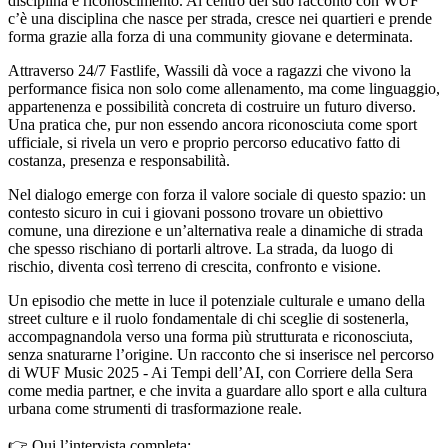
disciplina e riconoscimento. Al centro del suo racconto con WUF
c’è una disciplina che nasce per strada, cresce nei quartieri e prende
forma grazie alla forza di una community giovane e determinata.
Attraverso 24/7 Fastlife, Wassili dà voce a ragazzi che vivono la
performance fisica non solo come allenamento, ma come linguaggio,
appartenenza e possibilità concreta di costruire un futuro diverso.
Una pratica che, pur non essendo ancora riconosciuta come sport
ufficiale, si rivela un vero e proprio percorso educativo fatto di
costanza, presenza e responsabilità.
Nel dialogo emerge con forza il valore sociale di questo spazio: un
contesto sicuro in cui i giovani possono trovare un obiettivo
comune, una direzione e un’alternativa reale a dinamiche di strada
che spesso rischiano di portarli altrove. La strada, da luogo di
rischio, diventa così terreno di crescita, confronto e visione.
Un episodio che mette in luce il potenziale culturale e umano della
street culture e il ruolo fondamentale di chi sceglie di sostenerla,
accompagnandola verso una forma più strutturata e riconosciuta,
senza snaturarne l’origine. Un racconto che si inserisce nel percorso
di WUF Music 2025 - Ai Tempi dell’AI, con Corriere della Sera
come media partner, e che invita a guardare allo sport e alla cultura
urbana come strumenti di trasformazione reale.
👉 Qui l’intervista completa: