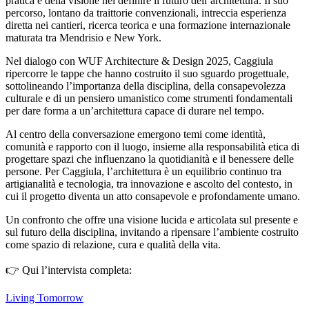
pratica e della visione nel definire il futuro dell’architettura. Il suo
percorso, lontano da traittorie convenzionali, intreccia esperienza
diretta nei cantieri, ricerca teorica e una formazione internazionale
maturata tra Mendrisio e New York.
Nel dialogo con WUF Architecture & Design 2025, Caggiula
ripercorre le tappe che hanno costruito il suo sguardo progettuale,
sottolineando l’importanza della disciplina, della consapevolezza
culturale e di un pensiero umanistico come strumenti fondamentali
per dare forma a un’architettura capace di durare nel tempo.
Al centro della conversazione emergono temi come identità,
comunità e rapporto con il luogo, insieme alla responsabilità etica di
progettare spazi che influenzano la quotidianità e il benessere delle
persone. Per Caggiula, l’architettura è un equilibrio continuo tra
artigianalità e tecnologia, tra innovazione e ascolto del contesto, in
cui il progetto diventa un atto consapevole e profondamente umano.
Un confronto che offre una visione lucida e articolata sul presente e
sul futuro della disciplina, invitando a ripensare l’ambiente costruito
come spazio di relazione, cura e qualità della vita.
👉 Qui l’intervista completa:
Living Tomorrow