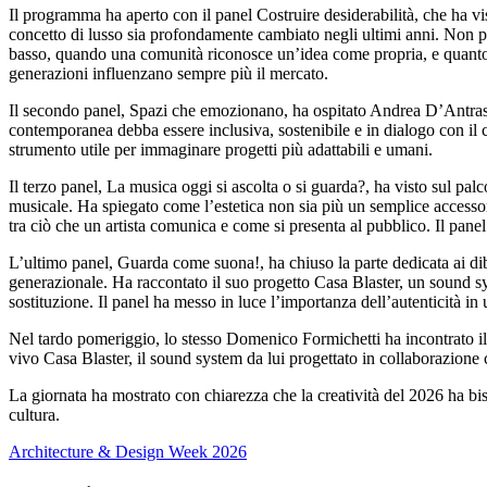
Il programma ha aperto con il panel Costruire desiderabilità, che ha 
concetto di lusso sia profondamente cambiato negli ultimi anni. Non più
basso, quando una comunità riconosce un’idea come propria, e quanto c
generazioni influenzano sempre più il mercato.
Il secondo panel, Spazi che emozionano, ha ospitato Andrea D’Antrassi 
contemporanea debba essere inclusiva, sostenibile e in dialogo con il c
strumento utile per immaginare progetti più adattabili e umani.
Il terzo panel, La musica oggi si ascolta o si guarda?, ha visto sul palc
musicale. Ha spiegato come l’estetica non sia più un semplice accessori
tra ciò che un artista comunica e come si presenta al pubblico. Il panel 
L’ultimo panel, Guarda come suona!, ha chiuso la parte dedicata ai di
generazionale. Ha raccontato il suo progetto Casa Blaster, un sound sys
sostituzione. Il panel ha messo in luce l’importanza dell’autenticità in
Nel tardo pomeriggio, lo stesso Domenico Formichetti ha incontrato i
vivo Casa Blaster, il sound system da lui progettato in collaborazion
La giornata ha mostrato con chiarezza che la creatività del 2026 ha bis
cultura.
Architecture & Design Week 2026