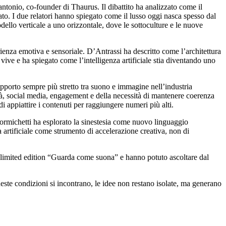
tonio, co-founder di Thaurus. Il dibattito ha analizzato come il
ato. I due relatori hanno spiegato come il lusso oggi nasca spesso dal
llo verticale a uno orizzontale, dove le sottoculture e le nuove
enza emotiva e sensoriale. D’Antrassi ha descritto come l’architettura
vive e ha spiegato come l’intelligenza artificiale stia diventando uno
 rapporto sempre più stretto tra suono e immagine nell’industria
ità, social media, engagement e della necessità di mantenere coerenza
di appiattire i contenuti per raggiungere numeri più alti.
Formichetti ha esplorato la sinestesia come nuovo linguaggio
 artificiale come strumento di accelerazione creativa, non di
 limited edition “Guarda come suona” e hanno potuto ascoltare dal
ueste condizioni si incontrano, le idee non restano isolate, ma generano