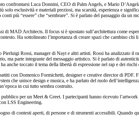
visto confrontarsi Luca Donnini, CEO di Palm Angels, e Mario D’Angelan
 solo esclusività e materiali preziosi, ma scarsità, esperienza e signific
onti più “essere” che “sembrare”. Si è parlato del passaggio da un mode
di MAD Architects. Il focus si è spostato sull’architettura come esperi
ontesto. Ha sottolineato l’importanza di creare spazi che cambino chi li 
o Pierluigi Rossi, manager di Nayt e altri artisti. Rossi ha analizzato il
o, ma parte integrante del messaggio artistico. Si è parlato di autentic
ha anche toccato il tema della libertà di espressione nel rap e dei rischi 
battiti con Domenico Formichetti, designer e creative director di PDF. 
tem che unisce design e musica, e ha parlato del ruolo dell’intelligenza
 un’epoca in cui tutto sembra costruito.
l pubblico per un Meet & Greet. I partecipanti hanno ricevuto l’artwork
e con LSS Engineering.
ogno di contesti aperti, di persone e di strumenti accessibili. Quando q