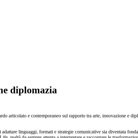
me diplomazia
rticolato e contemporaneo sul rapporto tra arte, innovazione e diplomaz
dattare linguaggi, formati e strategie comunicative sia diventata fondam
Life, realtà da sempre attenta a interpretare e raccontare le trasformazi