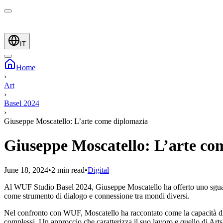
IT
Home
›
Art
›
Basel 2024
›
Giuseppe Moscatello: L’arte come diplomazia
Giuseppe Moscatello: L’arte co
June 18, 2024
•
2 min read
•
Digital
Al WUF Studio Basel 2024, Giuseppe Moscatello ha offerto uno sguardo a
come strumento di dialogo e connessione tra mondi diversi.
Nel confronto con WUF, Moscatello ha raccontato come la capacità di a
complessi. Un approccio che caratterizza il suo lavoro e quello di Arts