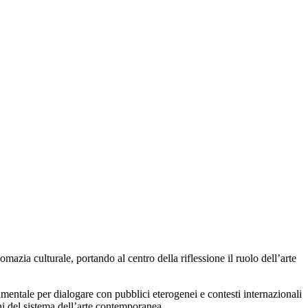
ia culturale, portando al centro della riflessione il ruolo dell’arte
entale per dialogare con pubblici eterogenei e contesti internazionali
oni del sistema dell’arte contemporanea.