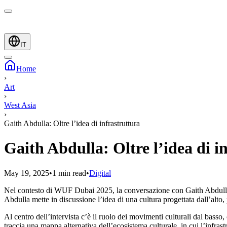
IT
Home
›
Art
›
West Asia
›
Gaith Abdulla: Oltre l’idea di infrastruttura
Gaith Abdulla: Oltre l’idea di i
May 19, 2025
•
1 min read
•
Digital
Nel contesto di WUF Dubai 2025, la conversazione con Gaith Abdulla apr
Abdulla mette in discussione l’idea di una cultura progettata dall’alto,
Al centro dell’intervista c’è il ruolo dei movimenti culturali dal basso
traccia una mappa alternativa dell’ecosistema culturale, in cui l’infrastr