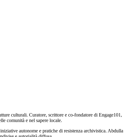
ture culturali. Curatore, scrittore e co-fondatore di Engage101,
elle comunità e nel sapere locale.
 iniziative autonome e pratiche di resistenza archivistica. Abdulla
ndivise e autorialità diffusa.