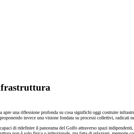
nfrastruttura
e una riflessione profonda su cosa significhi oggi costruire infrastrut
 proponendo invece una visione fondata su processi collettivi, radicati n
, capaci di ridefinire il panorama del Golfo attraverso spazi indipendenti,
uttura non è solo fisica o istituzionale, ma fatta di relazioni, memorie co