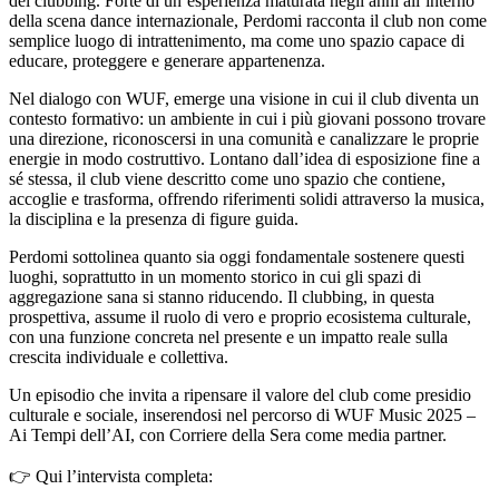
del clubbing. Forte di un’esperienza maturata negli anni all’interno
della scena dance internazionale, Perdomi racconta il club non come
semplice luogo di intrattenimento, ma come uno spazio capace di
educare, proteggere e generare appartenenza.
Nel dialogo con WUF, emerge una visione in cui il club diventa un
contesto formativo: un ambiente in cui i più giovani possono trovare
una direzione, riconoscersi in una comunità e canalizzare le proprie
energie in modo costruttivo. Lontano dall’idea di esposizione fine a
sé stessa, il club viene descritto come uno spazio che contiene,
accoglie e trasforma, offrendo riferimenti solidi attraverso la musica,
la disciplina e la presenza di figure guida.
Perdomi sottolinea quanto sia oggi fondamentale sostenere questi
luoghi, soprattutto in un momento storico in cui gli spazi di
aggregazione sana si stanno riducendo. Il clubbing, in questa
prospettiva, assume il ruolo di vero e proprio ecosistema culturale,
con una funzione concreta nel presente e un impatto reale sulla
crescita individuale e collettiva.
Un episodio che invita a ripensare il valore del club come presidio
culturale e sociale, inserendosi nel percorso di WUF Music 2025 –
Ai Tempi dell’AI, con Corriere della Sera come media partner.
👉 Qui l’intervista completa: