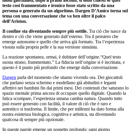
molti giornalisti, dopo il primo ascolto, si sono chiesti se quel
testo così frammentato e ironico fosse stato scritto da una
persona o generato da un algoritmo. Dargen D’Amico torna sul
tema con una conversazione che va ben oltre il palco
dell’Ariston.
Il confine sta diventando sempre più sottile.
Tra ciò che nasce da
dentro e ciò che viene generato dall’esterno. Tra il pensiero che
emerge autonomo e quello che arriva già formato. Tra l’esperienza
vissuta sulla propria pelle e la sua versione simulata.
La reazione spontanea, ormai, è dubitare dell’origine.“Quel testo
suona strano, frammentato.” La fiducia nell’origine si è incrinata, e
questo è il punto più profondo che emerge dalla conversazione.
Dargen
parla del momento che stiamo vivendo ora. Dei giocattoli
che parlano senza schermo e modellano già abitudini e legami
affettivi nei bambini fin dai primi mesi. Dei contenuti che saturano lo
spazio mentale prima ancora di occupare quello digitale. Quando la
fatica scompare, l’esperienza umana cambia natura. Quando tutto
può essere generato con facilità, il valore di ciò che è raro e
autentico si trasforma. Il limite, che per millenni ha dato forma alla
nostra esistenza biologica, cognitiva e artistica, sta diventando
qualcosa di sempre più opzionale.
In queste parole emerge un sospetto profondo: ogni giorno