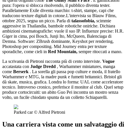
su quelli originali come
The Guilty Man's Face
. È gamification
pura: l'opera si sblocca risolvendo, il pubblico diventa tester.
Parallelamente Exile diventa marchio: t-shirt, stampe, capi che
traducono texture digitali in cotone.L'intervista su Blauw Films,
ottobre 2025, segna un picco. Parla di
talassofobia,
scimmie
aggressive in Thailandia, bambole robotiche oniriche. Dichiara
ambizioni cinematografiche: vuole il suo IP. Influenze precise: H.R.
Giger in cima, poi Bosch, Junji Ito, McQueen, Balenciaga di
Demna. Software: ZBrush dominante, Keyshot per rendering,
Photoshop per compositing. Mid Journey entra per texture
sporadiche, come cieli in
Red Mountain,
sempre ritoccati a mano.
La scrivania di Pietroni racconta più di cento interviste.
Vogue
accatastata con
Judge
Dredd
, Warhammer miniatures, manga
come
Berserk
. La sorella gli passa pop culture e moda, il fratello
Warhammer e MTG, la madre punk e fumetti britannici. Bristol gli
dà skate, musica, grafica. Londra lo forma: UAL come acceleratore
tecnico. Introverso cronico, preferisce il monitor al club. Quel setup
produce cortocircuiti: un abito Guo Pei incontra un mostro senza
volto, un fucile chiodato spunta da un colletto Schiaparelli.
Parked car © Alfred Pietroni
Una carriera vista come un salvataggio di