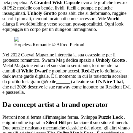
beta perpetua.
A Granted
Wish Capsule
evoca le grafiche low-res
di PS2: modelle con bende, lividi, fucili a pompa e peluche
insanguinati.
Unholy Grotto
porta abiti che si deformano, ruggine
su colli piumati, demoni incatenati come accessori.
Vile World
allarga il worldbuilding verso scenari post-apocalittici. Ogni look
equipaggia un corpo per un dungeon immaginario.
Hopeless Romantic © Alfred Pietroni
Nel 2022 Coeval Magazine intercetta la sua ossessione per il
grottesco romantico. Swarm Mag dedica spazio a
Unholy Grotto
.
Metal Magazine entra nel suo studio semi-buio, lo riprende tra
cumuli di
White Dwarf
e monitor accesi.
Red-Eye
lo definisce
dark avant-garde digitale. È il momento in cui la traiettoria accelera:
da profilo Instagram (@exile______) a feature su
It's Nice That
,
che nel 2026 descrive le sue runway come incontro tra Resident Evil
e passerella.
Da concept artist a brand operator
Pietroni non si ferma all'immagine ferma. Sviluppa
Puzzle Lock
,
enigmi online ispirati a
Silent Hill
per lanciare il suo sito e il merch.
Due puzzle ricalcano meccaniche classiche del gioco, gli altri virano