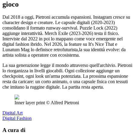
gioco
Dal 2018 a oggi, Pietroni accumula espansioni. Instagram cresce su
character design e creature. Le capsule digitali (2020-2023)
consolidano il formato runway-survival. Puzzle Lock (2022)
aggiunge interattività. Merch Exile (2023-2026) testa il fisico.
Interviste dal 2022 in poi lo mappano come voce emergente nel
digital fashion ibrido. Nel 2026, la feature su It's Nice That e
Lunatum Mag lo definisce retrofuturista,la sua identità evolve: da
artista solista a operatore con ecosistema.
La sua generazione legge il mondo attraverso quell'archivio. Pietroni
lo riorganizza in livelli giocabili. Ogni collezione aggiunge un
checkpoint, ogni look un'arma potenziata. La prossima espansione
resta da caricare: un corto animato, o una capsule fisica con tessuti
che imitano la ruggine digitale. La partita resta aperta.
Inner layer print © Alfred Pietroni
Digital Art
Digital Fashion
A cura di