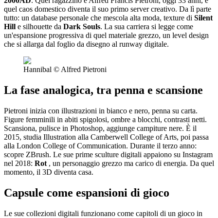
2000AD
. Quel ragazzino è Alfred Francis Pietroni, oggi 33 anni, e
quel caos domestico diventa il suo primo server creativo. Da lì parte
tutto: un database personale che mescola alta moda, texture di
Silent
Hill
e silhouette da
Dark
Souls
. La sua carriera si legge come
un'espansione progressiva di quel materiale grezzo, un level design
che si allarga dal foglio da disegno al runway digitale.
Hannibal © Alfred Pietroni
La fase analogica, tra penna e scansione
Pietroni inizia con illustrazioni in bianco e nero, penna su carta.
Figure femminili in abiti spigolosi, ombre a blocchi, contrasti netti.
Scansiona, pulisce in Photoshop, aggiunge campiture nere. È il
2015, studia Illustration alla Camberwell College of Arts, poi passa
alla London College of Communication. Durante il terzo anno:
scopre ZBrush. Le sue prime sculture digitali appaiono su Instagram
nel 2018:
Rot
, un personaggio grezzo ma carico di energia. Da quel
momento, il 3D diventa casa.
Capsule come espansioni di gioco
Le sue collezioni digitali funzionano come capitoli di un gioco in