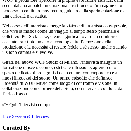
WUF, il produttore ripercorre la propria evoluzione artistica, dalla
scena italiana ai palchi internazionali, restituendo l’immagine di un
percorso in continuo movimento, guidato dalla sperimentazione e da
una curiosità mai statica.
Nel corso dell’intervista emerge la visione di un artista consapevole,
che vive la musica come un viaggio al tempo stesso personale e
collettivo. Per Sick Luke, creare significa trovare un equilibrio
costante tra istinto umano e tecnologia, tra l’emozione della
produzione e la necessità di restare fedele a sé stesso, anche quando
il suono cambia e si evolve.
Girata nel nuovo WUF Studio di Milano, l’intervista inaugura un
format che unisce racconto, estetica e riflessione, aprendo uno
spazio dedicato ai protagonisti della cultura contemporanea e ai
nuovi linguaggi del suono. Un primo episodio che definisce
l’identità di WUF Music come luogo di confronto e visione, in
collaborazione con Corriere della Sera, con intervista condotta da
Enrico Rassu.
👉 Qui l’intervista completa:
Live Session & Interview
Curated By