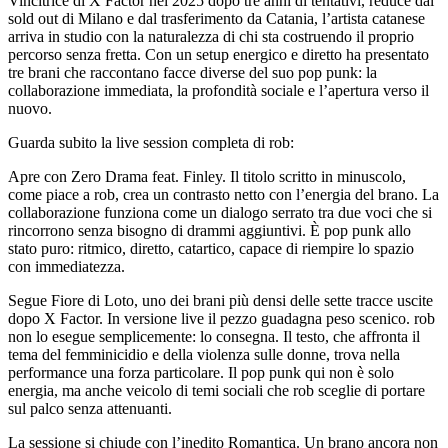
Vincitrice di X Factor nel 2025 dopo tre anni di tentativi, reduce dal
sold out di Milano e dal trasferimento da Catania, l’artista catanese
arriva in studio con la naturalezza di chi sta costruendo il proprio
percorso senza fretta. Con un setup energico e diretto ha presentato
tre brani che raccontano facce diverse del suo pop punk: la
collaborazione immediata, la profondità sociale e l’apertura verso il
nuovo.
Guarda subito la live session completa di rob:
Apre con Zero Drama feat. Finley. Il titolo scritto in minuscolo,
come piace a rob, crea un contrasto netto con l’energia del brano. La
collaborazione funziona come un dialogo serrato tra due voci che si
rincorrono senza bisogno di drammi aggiuntivi. È pop punk allo
stato puro: ritmico, diretto, catartico, capace di riempire lo spazio
con immediatezza.
Segue Fiore di Loto, uno dei brani più densi delle sette tracce uscite
dopo X Factor. In versione live il pezzo guadagna peso scenico. rob
non lo esegue semplicemente: lo consegna. Il testo, che affronta il
tema del femminicidio e della violenza sulle donne, trova nella
performance una forza particolare. Il pop punk qui non è solo
energia, ma anche veicolo di temi sociali che rob sceglie di portare
sul palco senza attenuanti.
La sessione si chiude con l’inedito Romantica. Un brano ancora non