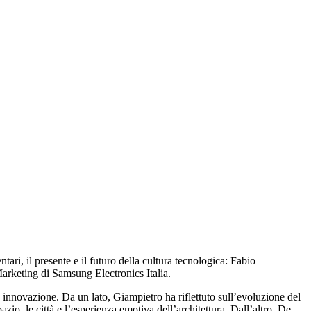
i, il presente e il futuro della cultura tecnologica: Fabio
Marketing di Samsung Electronics Italia.
 e innovazione. Da un lato, Giampietro ha riflettuto sull’evoluzione del
azio, le città e l’esperienza emotiva dell’architettura. Dall’altro, De