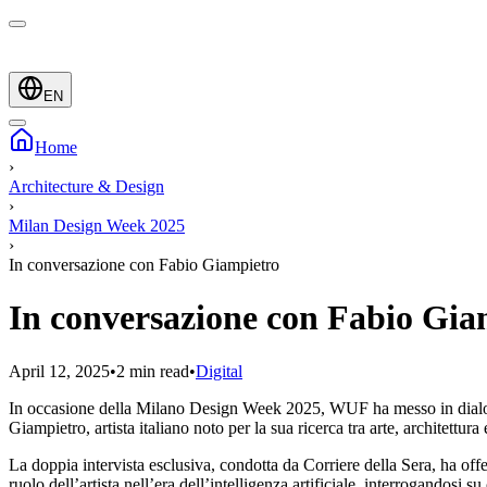
EN
Home
›
Architecture & Design
›
Milan Design Week 2025
›
In conversazione con Fabio Giampietro
In conversazione con Fabio Gia
April 12, 2025
•
2 min read
•
Digital
In occasione della Milano Design Week 2025, WUF ha messo in dialogo d
Giampietro, artista italiano noto per la sua ricerca tra arte, archite
La doppia intervista esclusiva, condotta da Corriere della Sera, ha offe
ruolo dell’artista nell’era dell’intelligenza artificiale, interrogandosi 