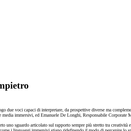
mpietro
ue voci capaci di interpretare, da prospettive diverse ma complementar
ttura e media immersivi, ed Emanuele De Longhi, Responsabile Corporate 
rto uno sguardo articolato sul rapporto sempre più stretto tra creatività
su come i linguaggi immersivi stiano ridefinendo il modo di percepire lo sp