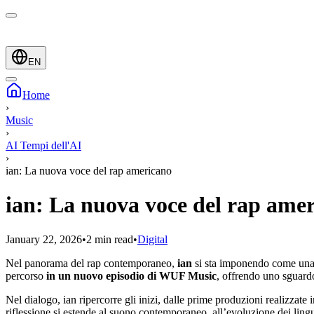
EN
Home
›
Music
›
AI Tempi dell'AI
›
ian: La nuova voce del rap americano
ian: La nuova voce del rap ame
January 22, 2026
•
2 min read
•
Digital
Nel panorama del rap contemporaneo,
ian
si sta imponendo come una d
percorso
in un nuovo episodio di WUF Music
, offrendo uno sguardo 
Nel dialogo, ian ripercorre gli inizi, dalle prime produzioni realizza
riflessione si estende al suono contemporaneo, all’evoluzione dei lingua