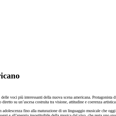
ricano
elle voci più interessanti della nuova scena americana. Protagonista di to
diretto su un’ascesa costruita tra visione, attitudine e coerenza artistica
te in adolescenza fino alla maturazione di un linguaggio musicale che og
ggi e all’energia insostituibile della musica dal vivo, che resta uno spazi