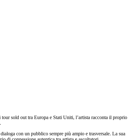
ur sold out tra Europa e Stati Uniti, l’artista racconta il proprio
.
gi dialoga con un pubblico sempre più ampio e trasversale. La sua
o di connessione autentica tra artista e ascoltatori.