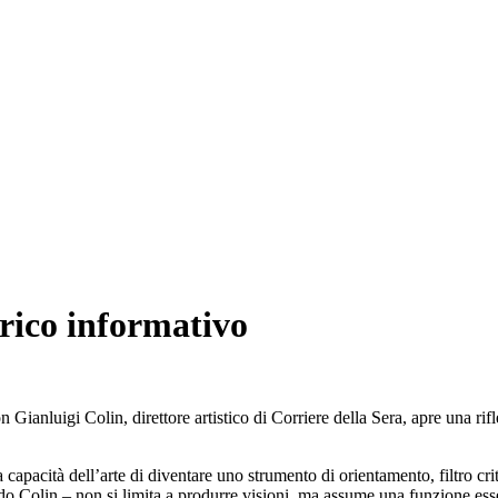
arico informativo
Gianluigi Colin, direttore artistico di Corriere della Sera, apre una rif
capacità dell’arte di diventare uno strumento di orientamento, filtro cri
o Colin – non si limita a produrre visioni, ma assume una funzione essenz