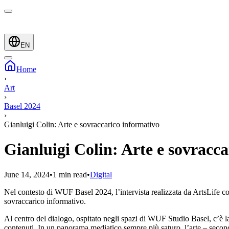
EN
Home
›
Art
›
Basel 2024
›
Gianluigi Colin: Arte e sovraccarico informativo
Gianluigi Colin: Arte e sovracc
June 14, 2024
•
1 min read
•
Digital
Nel contesto di WUF Basel 2024, l’intervista realizzata da ArtsLife con 
sovraccarico informativo.
Al centro del dialogo, ospitato negli spazi di WUF Studio Basel, c’è la 
contenuti. In un panorama mediatico sempre più saturo, l’arte – second