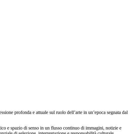
lessione profonda e attuale sul ruolo dell’arte in un’epoca segnata dal
tico e spazio di senso in un flusso continuo di immagini, notizie e
iale di selezione, interpretazione e responsabilità culturale.