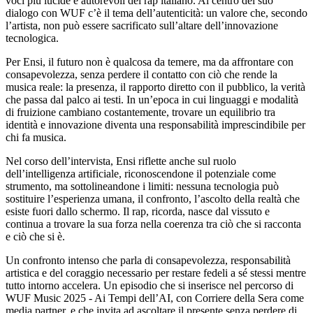
voci più lucide e autorevoli del rap italiano. Al centro del suo
dialogo con WUF c’è il tema dell’autenticità: un valore che, secondo
l’artista, non può essere sacrificato sull’altare dell’innovazione
tecnologica.
Per Ensi, il futuro non è qualcosa da temere, ma da affrontare con
consapevolezza, senza perdere il contatto con ciò che rende la
musica reale: la presenza, il rapporto diretto con il pubblico, la verità
che passa dal palco ai testi. In un’epoca in cui linguaggi e modalità
di fruizione cambiano costantemente, trovare un equilibrio tra
identità e innovazione diventa una responsabilità imprescindibile per
chi fa musica.
Nel corso dell’intervista, Ensi riflette anche sul ruolo
dell’intelligenza artificiale, riconoscendone il potenziale come
strumento, ma sottolineandone i limiti: nessuna tecnologia può
sostituire l’esperienza umana, il confronto, l’ascolto della realtà che
esiste fuori dallo schermo. Il rap, ricorda, nasce dal vissuto e
continua a trovare la sua forza nella coerenza tra ciò che si racconta
e ciò che si è.
Un confronto intenso che parla di consapevolezza, responsabilità
artistica e del coraggio necessario per restare fedeli a sé stessi mentre
tutto intorno accelera. Un episodio che si inserisce nel percorso di
WUF Music 2025 - Ai Tempi dell’AI, con Corriere della Sera come
media partner, e che invita ad ascoltare il presente senza perdere di